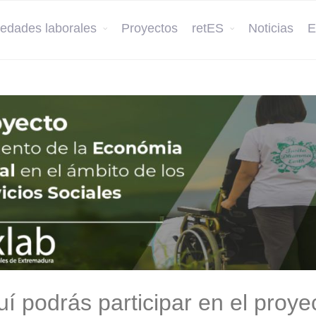
edades laborales
Proyectos
retES
Noticias
E
í podrás participar en el proye