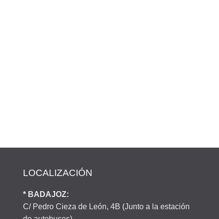
LOCALIZACIÓN
* BADAJOZ:
C/ Pedro Cieza de León, 4B (Junto a la estación
de autobuses)