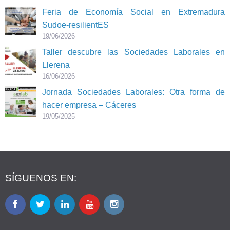
Feria de Economía Social en Extremadura
Sudoe-resilientES
19/06/2026
Taller descubre las Sociedades Laborales en
Llerena
16/06/2026
Jornada Sociedades Laborales: Otra forma de
hacer empresa – Cáceres
19/05/2025
SÍGUENOS EN: