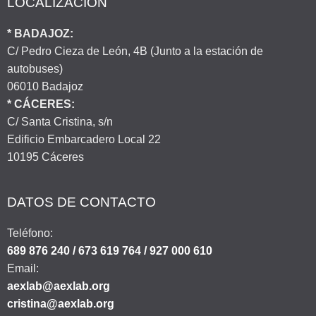
LOCALIZACIÓN
* BADAJOZ:
C/ Pedro Cieza de León, 4B (Junto a la estación de
autobuses)
06010 Badajoz
* CÁCERES:
C/ Santa Cristina, s/n
Edificio Embarcadero Local 22
10195 Cáceres
DATOS DE CONTACTO
Teléfono:
689 876 240 / 673 619 764 / 927 000 610
Email:
aexlab@aexlab.org
cristina@aexlab.org