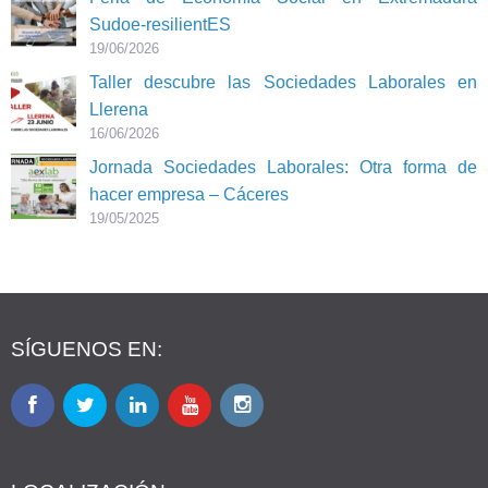
Sudoe-resilientES
19/06/2026
Taller descubre las Sociedades Laborales en
Llerena
16/06/2026
Jornada Sociedades Laborales: Otra forma de
hacer empresa – Cáceres
19/05/2025
SÍGUENOS EN: