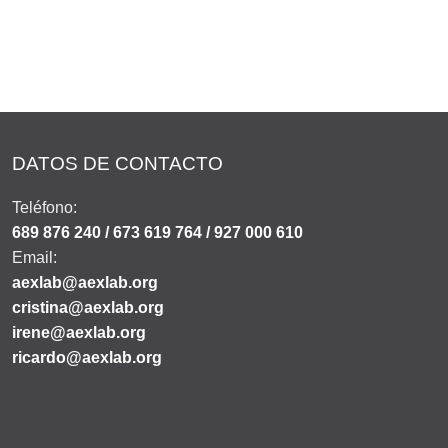
DATOS DE CONTACTO
Teléfono:
689 876 240 / 673 619 764 / 927 000 610
Email:
aexlab@aexlab.org
cristina@aexlab.org
irene@aexlab.org
ricardo@aexlab.org