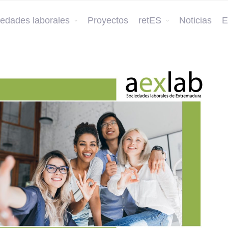
edades laborales
Proyectos
retES
Noticias
E