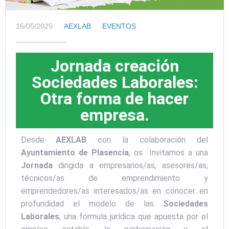
16/05/2025
AEXLAB
EVENTOS
Jornada creación
Sociedades Laborales:
Otra forma de hacer
empresa.
Desde
AEXLAB
con la colaboración del
Ayuntamiento de Plasencia
, os Invitamos a una
Jornada
dirigida a empresarios/as, asesores/as,
técnicos/as de emprendimiento y
emprendedores/as interesados/as en conocer en
profundidad el modelo de las
Sociedades
Laborales
, una fórmula jurídica que apuesta por el