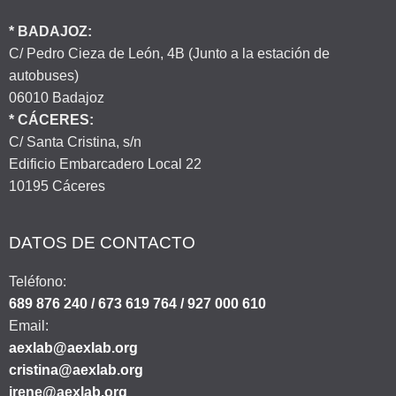
* BADAJOZ:
C/ Pedro Cieza de León, 4B (Junto a la estación de
autobuses)
06010 Badajoz
* CÁCERES:
C/ Santa Cristina, s/n
Edificio Embarcadero Local 22
10195 Cáceres
DATOS DE CONTACTO
Teléfono:
689 876 240 / 673 619 764 / 927 000 610
Email:
aexlab@aexlab.org
cristina@aexlab.org
irene@aexlab.org