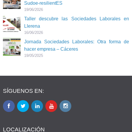
Sudoe-resilientES
19/06/2026
Taller descubre las Sociedades Laborales en
Llerena
16/06/2026
Jornada Sociedades Laborales: Otra forma de
hacer empresa – Cáceres
19/05/2025
SÍGUENOS EN:
LOCALIZACIÓN