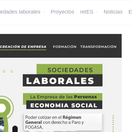
edades laborales
Proyectos
retES
Noticias
E