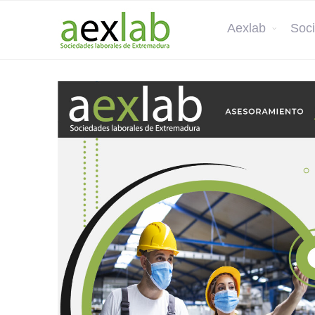
Aexlab
Soci